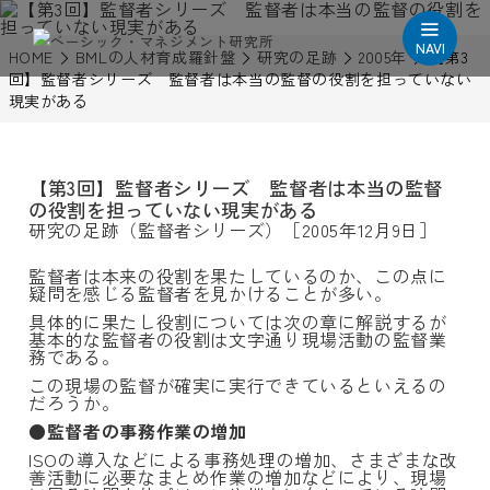
NAVI
HOME
BMLの人材育成羅針盤
研究の足跡
2005年
【第3
回】監督者シリーズ 監督者は本当の監督の役割を担っていない
現実がある
【第3回】監督者シリーズ 監督者は本当の監督
の役割を担っていない現実がある
研究の足跡（監督者シリーズ）［2005年12月9日］
監督者は本来の役割を果たしているのか、この点に
疑問を感じる監督者を見かけることが多い。
具体的に果たし役割については次の章に解説するが
基本的な監督者の役割は文字通り現場活動の監督業
務である。
この現場の監督が確実に実行できているといえるの
だろうか。
●監督者の事務作業の増加
ISOの導入などによる事務処理の増加、さまざまな改
善活動に必要なまとめ作業の増加などにより、現場