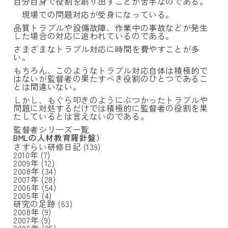
自分自身で役割を創り出すことが苦手なのである。
現場での問題対応が受身になっている。
品質トラブルや設備故障、作業中の事故などが発生
した場合の対応に追われているのである。
さまざまなトラブル対応に時間を費やすことが多
い。
もちろん、このようなトラブル対応自体は積極的で
はないが監督者の果たすべき役割のひとつであるこ
とは間違いない。
しかし、もぐら叩きのようにぶつかったトラブルや
問題に対処するだけでは積極的に監督者の役割を果
たしているとは言えないのである。
監督者シリーズ一覧
BMLの人材教育羅針盤）
さすらい研修日記
(139)
2010年
(7)
2009年
(12)
2008年
(34)
2007年
(28)
2006年
(54)
2005年
(4)
研究の足跡
(63)
2008年
(9)
2007年
(9)