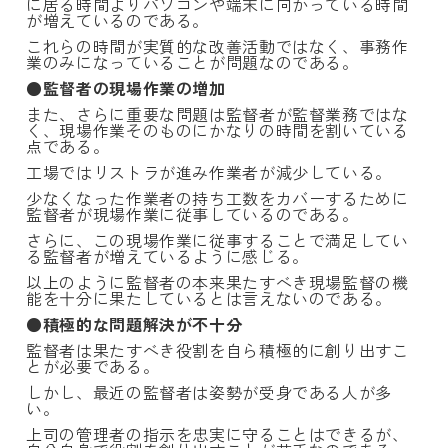
に居る時間よりパソコンや端末に向かっている時間
が増えているのである。
これらの時間が実質的な改善活動ではなく、事務作
業のみになっていることが問題なのである。
●監督者の現場作業の増加
また、さらに重要な問題は監督者が監督業務ではな
く、現場作業そのものにかなりの時間を割いている
点である。
工場ではリストラが進み作業者が減少している。
少なくなった作業者の持ち工数をカバーするために
監督者が現場作業に従事しているのである。
さらに、この現場作業に従事することで満足してい
る監督者が増えているように感じる。
以上のように監督者の本来果たすべき現場監督の機
能を十分に果たしているとは言えないのである。
●積極的な問題解決が不十分
監督者は果たすべき役割を自ら積極的に創り出すこ
とが必要である。
しかし、最近の監督者は姿勢が受身である人が多
い。
上司の管理者の指示を忠実に守ることはできるが、