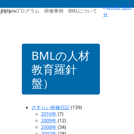
お問い合わ
BMLのプログラム
研修事例
BMLについて
セミナー
せ
BMLの人材
教育羅針
盤）
さすらい研修日記
(139)
2010年
(7)
2009年
(12)
2008年
(34)
2007年
(28)