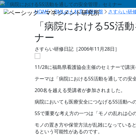
HOME
BMLの人材育成羅針盤
さすらい研
「病院における5S活
ナー
さすらい研修日記［2006年11月28日］
11/28に福島県看護協会主催のセミナーで講
テーマは「病院における5S活動を通しての安
200名を越える受講者が参加されました。
病院においても医療安全につなげる5S活動へ
5Sで重要な考え方の一つは「モノの乱れは心
モノの置き方や保管方法が乱雑になっている
るという可能性があるのです。