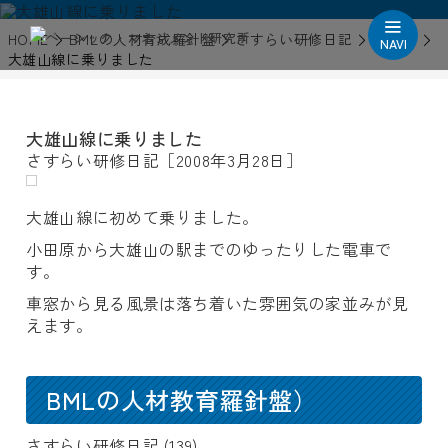
HOME
BMLの人材育成羅針盤
さすらい研修日記
2008年
NAVI
大雄山線に乗りました
大雄山線に乗りました
さすらい研修日記［2008年3月28日］
大雄山線に初めて乗りました。
小田原から大雄山の駅までのゆったりした電車で
す。
車窓から見る風景は落ち着いた雰囲気の家並みが見
えます。
BMLの人材教育羅針盤）
さすらい研修日記
(139)