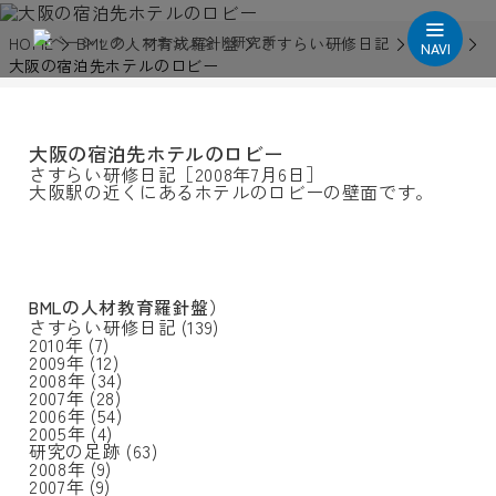
HOME
BMLの人材育成羅針盤
さすらい研修日記
2008年
NAVI
大阪の宿泊先ホテルのロビー
大阪の宿泊先ホテルのロビー
さすらい研修日記［2008年7月6日］
大阪駅の近くにあるホテルのロビーの壁面です。
BMLの人材教育羅針盤）
さすらい研修日記
(139)
2010年
(7)
2009年
(12)
2008年
(34)
2007年
(28)
2006年
(54)
2005年
(4)
研究の足跡
(63)
2008年
(9)
2007年
(9)