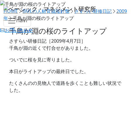
HOME
BMLの人材育成羅針盤
さすらい研修日記
2009
年
千鳥が淵の桜のライトアップ
navi
千鳥が淵の桜のライトアップ
お問い合わせ
さすらい研修日記［2009年4月7日］
千鳥が淵の近くで打合せがありました。
ついでに桜を見に寄りました。
本日がライトアップの最終日でした。
たくさんのの見物人で道路を歩くことも難しい状況で
した。