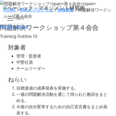
HOME
BMLのプログラム
研修概要
問題解決ワークシ
ョップ
第４会合
navi
問題解決ワークショップ
第４会合
お問い合わせ
Training Outline 10
対象者
管理・監督者
中堅社員
チームリーダー
ねらい
目標達成の成果発表を実施する。
一連の問題解決活動を通じて得られた教訓をまと
める。
今後の自分変革するための自己宣言書をまとめ発
表する。