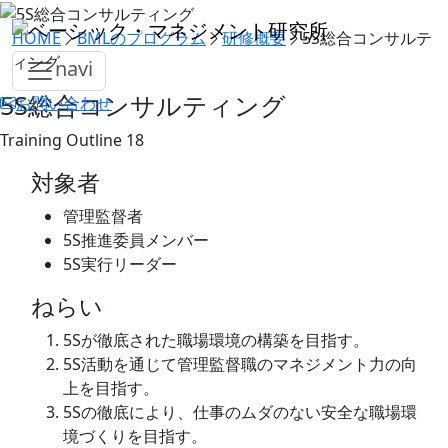
HOME
BMLのプログラム
研修概要
5S総合コンサルテ
ィング
navi
5S総合コンサルティング
お問い合わせ
Training Outline 18
対象者
管理監督者
5S推進委員メンバー
5S実行リーダー
ねらい
5Sが徹底された職場環境の構築を目指す。
5S活動を通じて管理監督職のマネジメント力の向
上を目指す。
5Sの徹底により、仕事のムダのない安全な職場環
境づくりを目指す。