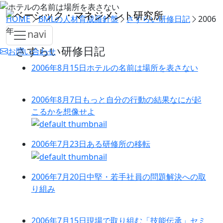
HOME
BMLの人材育成羅針盤
さすらい研修日記
2006
年
navi
さすらい研修日記
お問い合わせ
2006年8月15日
ホテルの名前は場所を表さない
2006年8月7日
もっと自分の行動の結果なにが起
こるかを想像せよ
2006年7月23日
ある研修所の移転
2006年7月20日
中堅・若手社員の問題解決への取
り組み
2006年7月15日
現場で取り組む「技能伝承」セミ