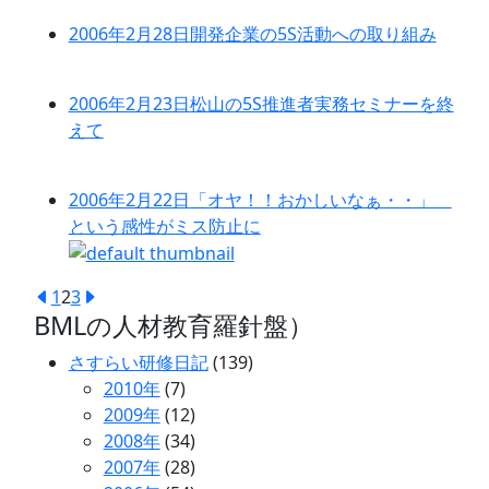
2006年2月28日
開発企業の5S活動への取り組み
2006年2月23日
松山の5S推進者実務セミナーを終
えて
2006年2月22日
「オヤ！！おかしいなぁ・・」
という感性がミス防止に
1
2
3
BMLの人材教育羅針盤）
さすらい研修日記
(139)
2010年
(7)
2009年
(12)
2008年
(34)
2007年
(28)