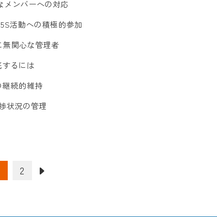
的なメンバーへの対応
年の5S活動への積極的参加
施に無関心な管理者
徹底するには
活動の継続的維持
進捗状況の管理
1
2