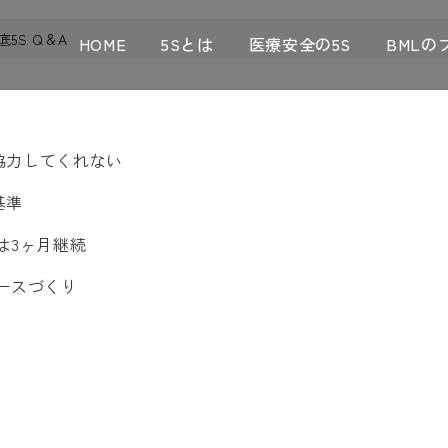
底5S Q＆A
HOME
5Sとは
医療安全の5S
BMLの
が協力してくれない
基準
後は3ヶ月継続
ペースづくり